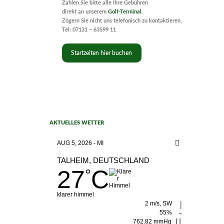
Zahlen Sie bitte alle Ihre Gebühren
direkt an unserem
Golf-Terminal
.
Zögern Sie nicht uns
telefonisch zu kontaktieren,
Tel: 07131 – 63599 11
Startzeiten hier buchen
AKTUELLES WETTER
AUG 5, 2026 - MI
TALHEIM, DEUTSCHLAND
27
C
°
klarer himmel
2 m/s, SW
55%
762.82 mmHg