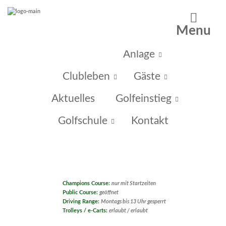
Menu
Home
Anlage
Clubleben
Gäste
Aktuelles
Golfeinstieg
Golfschule
Kontakt
Champions Course:
nur mit Startzeiten
Public Course:
geöffnet
Driving Range:
Montags bis 13 Uhr gesperrt
Trolleys / e-Carts:
erlaubt / erlaubt