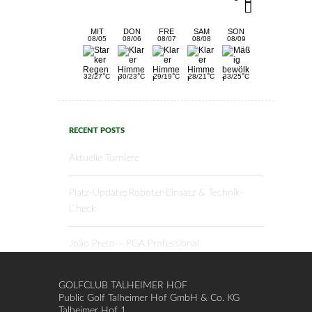
MIT
DON
FRE
SAM
SON
08/05
08/06
08/07
08/08
08/09
°
°
°
°
°
32/27
C
30/23
C
29/19
C
28/21
C
33/25
C
RECENT POSTS
Aktuelle Turniere
Platz-Update: Roboter-Einsatz & Technik-
Check
João Preto – PGA Professional
GOLFCLUB TALHEIMER HOF
Public Golf Talheimer Hof GmbH & Co. KG
Talheimer Hof 1