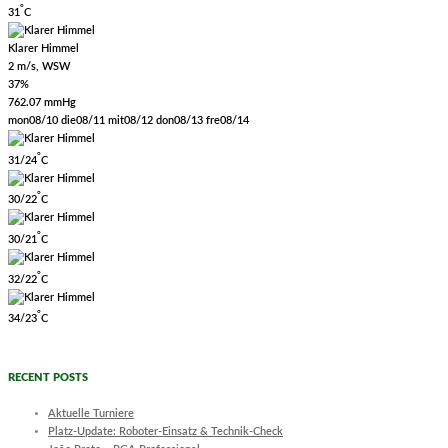
°
31
C
Klarer Himmel
2 m/s, WSW
37%
762.07 mmHg
mon
08/10
die
08/11
mit
08/12
don
08/13
fre
08/14
°
31/24
C
°
30/22
C
°
30/21
C
°
32/22
C
°
34/23
C
RECENT POSTS
Aktuelle Turniere
Platz-Update: Roboter-Einsatz & Technik-Check