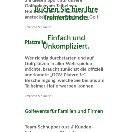
Sie diesen Sport auf unserer
Golfanlage am Talheimer
Buchen Sie hier Ihre
Hof kennenlernen. Lassen Sie sich
Trainerstunde.
anstecken von der Faszination Golf!
Erfahren Sie mehr!
Einfach und
Platzreife
Unkompliziert.
Wer richtig durchstarten und auf
Golfplätzen in aller Welt spielen
möchte, braucht zunächst die offiziell
anerkannte „DGV-Platzreife“-
Bescheinigung, welche Sie bei uns am
Talheimer Hof erwerben können.
Erfahren Sie mehr!
Golfevents für Familien und Firmen
Team-Schnupperkurs // Kunden-