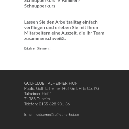
Schnupperkurs // Familien-
Schnupperkurs
Lassen Sie den Arbeitsalltag einfach
verfliegen und erleben Sie mit Ihren
Mitarbeitern eine Auszeit, die Ihr Team
zusammenschweißt.
Erfahren Sie mehr!
GOLFCLUB TALHEIMER HOF
Public Golf Talheimer Hof GmbH & Co. KG
Talheimer Hof 1
74388 Talheim
Telefon: 0155 628 901 86
Email:
welcome@talheimerhof.de