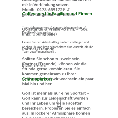
Erfahren Sie mehr!
mir in Verbindung setzen.
Mobil: 0173-6591729 //
Golfevents für Familien und Firmen
golfschule@talheimerhof.de
Team-Schnupperkurs // Kunden-Schnupperkurs //
Golfstunde & Preise 45 min. = 60€
Familien-Schnupperkurs
(Inkl. Übungsbälle)
Lassen Sie den Arbeitsalltag einfach verfliegen und
erleben Sie mit Ihren Mitarbeitern eine Auszeit, die Ihr
Partner//Freunde
Team zusammenschweißt.
Sollten Sie schon zu zweit sein
(Partner//Freunde), können wir die
Erfahren Sie mehr!
Stunde gerne kombinieren. Sie
kommen gemeinsam zu Ihrer
Schnupperkurs
Golfstunde und wir wechseln ein paar
Mal hin und her.
Golf ist mehr als nur eine Sportart –
Golf kann zur Leidenschaft werden
und Ihr Leben um viele Facetten
bereichern. Probieren Sie es einfach
aus: In lockerer Atmosphäre können