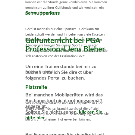
können wir die Stunde gerne kombinieren. Sie kommen
gemeinsam zu Ihrer Golfstunde und wir wechseln ein
Schnupperkurs
paar Mal hin und her.
Golf ist mehr als nur eine Sportart – Golf kann zur
Leidenschaft werden und Ihr Leben um viele Facetten
Golfunterricht bei PGA
bereichern. Probieren Sie es einfach aus: In lockerer
Atmosphäre können Sie diesen Sport auf unserer
Professional Jens Bleher
Golfanlage am Talheimer Hof kennenlernen. Lassen Sie
sich anstecken von der Faszination Golf!
Um eine Trainerstunde bei mir zu
buchen bitte ich Sie direkt über
Erfahren Sie mehr!
folgendes Portal zu buchen.
Platzreife
Bei manchen Mobilgeräten wird das
Buchungstool nicht ordnungsgemäß
Wer richtig durchstarten und auf Golfplätzen in aller
angezeigt.
Welt spielen möchte, braucht zunächst die offiziell
Sollten Sie nichts sehen,
klicken Sie
anerkannte „DGV-Platzreife“-Bescheinigung, welche Sie
bitte hier
.
bei uns am Talheimer Hof erwerben können.
Bei Fragen können Sie sichdirekt mit