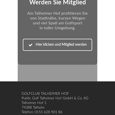
Werden Sie Mitglied
Am Talheimer Hof profitieren Sie
von Stadtnähe, kurzen Wegen
und viel Spaß am Golfsport
in toller Umgebung.
Hier klicken und Mitglied werden
GOLFCLUB TALHEIMER HOF
Public Golf Talheimer Hof GmbH & Co. KG
Talheimer Hof 1
74388 Talheim
Telefon: 0155 628 901 86