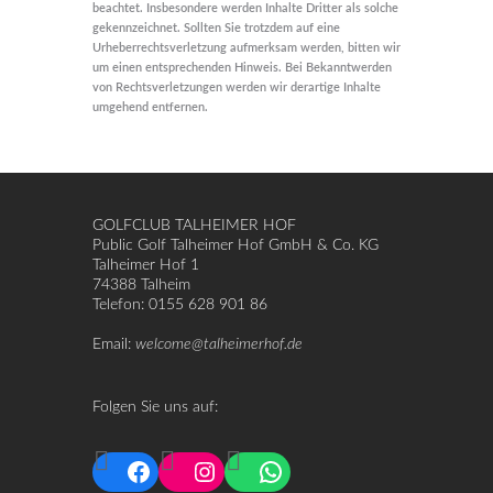
beachtet. Insbesondere werden Inhalte Dritter als solche
gekennzeichnet. Sollten Sie trotzdem auf eine
Urheberrechtsverletzung aufmerksam werden, bitten wir
um einen entsprechenden Hinweis. Bei Bekanntwerden
von Rechtsverletzungen werden wir derartige Inhalte
umgehend entfernen.
GOLFCLUB TALHEIMER HOF
Public Golf Talheimer Hof GmbH & Co. KG
Talheimer Hof 1
74388 Talheim
Telefon: 0155 628 901 86
Email:
welcome@talheimerhof.de
Folgen Sie uns auf:
Facebook
Instagram
WhatsApp