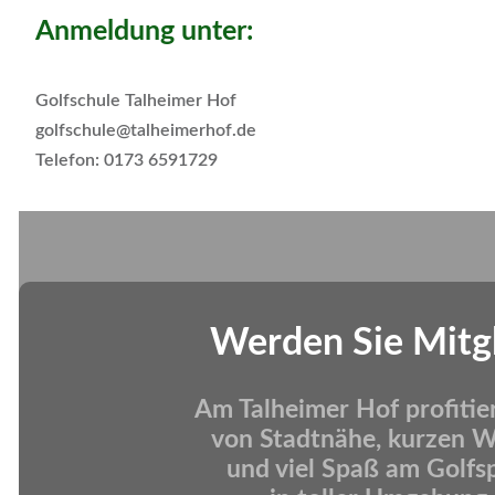
Anmeldung unter:
Golfschule Talheimer Hof
golfschule@talheimerhof.de
Telefon: 0173 6591729
Werden Sie Mitg
Am Talheimer Hof profitie
von Stadtnähe, kurzen 
und viel Spaß am Golfs