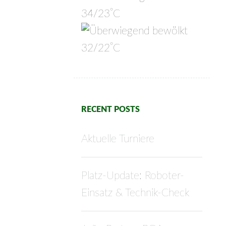
°
34/23
C
°
32/22
C
RECENT POSTS
Aktuelle Turniere
Platz-Update: Roboter-
Einsatz & Technik-Check