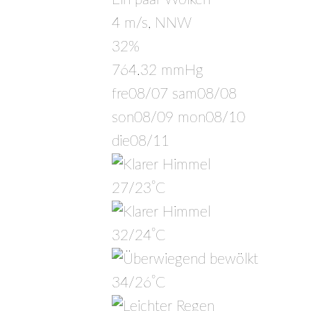
4 m/s, NNW
32%
764.32 mmHg
fre
08/07
sam
08/08
son
08/09
mon
08/10
die
08/11
°
27/23
C
°
32/24
C
°
34/26
C