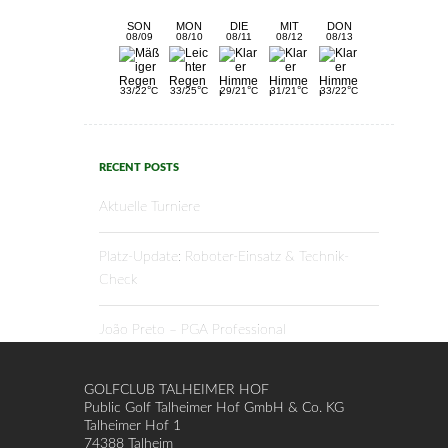
SON
MON
DIE
MIT
DON
08/09
08/10
08/11
08/12
08/13
°
°
°
°
°
33/22
C
33/25
C
29/21
C
31/21
C
33/22
C
RECENT POSTS
Aktuelle Turniere
Platz-Update: Roboter-Einsatz & Technik-
Check
João Preto – PGA Professional
GOLFCLUB TALHEIMER HOF
Public Golf Talheimer Hof GmbH & Co. KG
Talheimer Hof 1
74388 Talheim