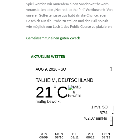
Spiel werden wir außerdem einen Sonderwettbewerb
veranstalten: den „Nearest to the Pin“ Wettbewerb. Von
unserer Golferterrasse aus habt ihr die Chance, euer
Geschick auf die Probe zu stellen und den Ball so nah
wie möglich zum Loch 1 des Public Course zu platzieren.
Gemeinsam für einen guten Zweck
AKTUELLES WETTER
AUG 9, 2026 - SO
TALHEIM, DEUTSCHLAND
21
C
°
mäßig bewölkt
1 m/s, SO
57%
762.07 mmHg
SON
MON
DIE
MIT
DON
08/09
08/10
08/11
08/12
08/13