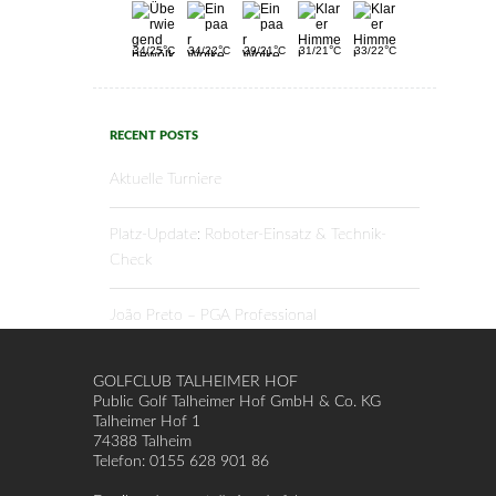
°
°
°
°
°
34/25
C
34/22
C
29/21
C
31/21
C
33/22
C
RECENT POSTS
Aktuelle Turniere
Platz-Update: Roboter-Einsatz & Technik-
Check
João Preto – PGA Professional
GOLFCLUB TALHEIMER HOF
Public Golf Talheimer Hof GmbH & Co. KG
Talheimer Hof 1
74388 Talheim
Telefon: 0155 628 901 86