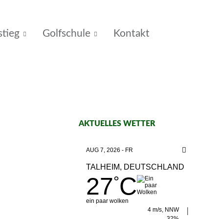
stieg
Golfschule
Kontakt
AKTUELLES WETTER
AUG 7, 2026 - FR
TALHEIM, DEUTSCHLAND
27
C
°
ein paar wolken
4 m/s, NNW
32%