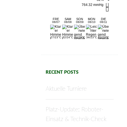
764.32 mmHg
FRE
SAM
SON
MON
DIE
08/07
08/08
08/09
08/10
08/11
°
°
°
°
°
27/23
C
32/24
C
34/26
C
34/23
C
32/22
C
RECENT POSTS
Aktuelle Turniere
Platz-Update: Roboter-
Einsatz & Technik-Check