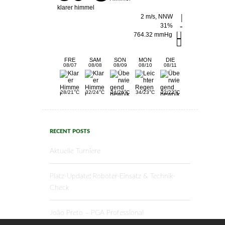
klarer himmel
2 m/s, NNW
31%
764.32 mmHg
FRE
SAM
SON
MON
DIE
08/07
08/08
08/09
08/10
08/11
°
°
°
°
°
28/21
C
32/24
C
34/26
C
34/23
C
32/22
C
RECENT POSTS
Aktuelle Turniere
Platz-Update: Roboter-Einsatz & Technik-
Check
João Preto – PGA Professional