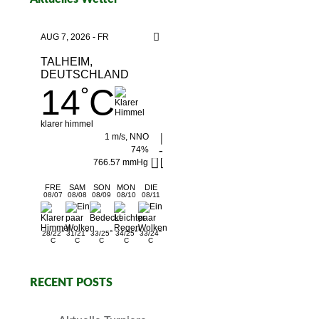
AUG 7, 2026 - FR
TALHEIM,
DEUTSCHLAND
14
C
°
klarer himmel
1 m/s, NNO
74%
766.57 mmHg
FRE
SAM
SON
MON
DIE
08/07
08/08
08/09
08/10
08/11
°
°
°
°
°
28/22
31/21
33/25
34/25
33/24
C
C
C
C
C
RECENT POSTS