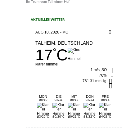
Ihr Team vom Talheimer Hof
AKTUELLES WETTER
AUG 10, 2026 - MO
TALHEIM, DEUTSCHLAND
17
C
°
klarer himmel
1 m/s, SO
76%
761.31 mmHg
MON
DIE
MIT
DON
FRE
08/10
08/11
08/12
08/13
08/14
°
°
°
°
°
33/25
C
30/20
C
30/21
C
33/22
C
34/23
C