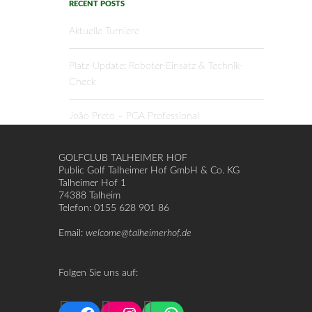
RECENT POSTS
Aktuelle Turniere
Platz-Update: Roboter-Einsatz & Technik-
Check
João Preto – PGA Professional
GOLFCLUB TALHEIMER HOF
Public Golf Talheimer Hof GmbH & Co. KG
Talheimer Hof 1
74388 Talheim
Telefon: 0155 628 901 86
Email:
welcome@talheimerhof.de
Folgen Sie uns auf: