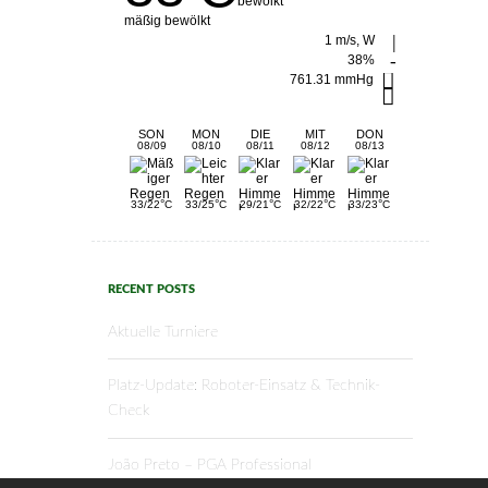
mäßig bewölkt
1 m/s, W
38%
761.31 mmHg
SON
MON
DIE
MIT
DON
08/09
08/10
08/11
08/12
08/13
°
°
°
°
°
33/22
C
33/25
C
29/21
C
32/22
C
33/23
C
RECENT POSTS
Aktuelle Turniere
Platz-Update: Roboter-Einsatz & Technik-
Check
João Preto – PGA Professional