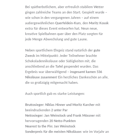
Bei spätherbstlichem, aber erfreulich stabilem Wetter
gingen zahlreiche Teams an den Start. Gespielt wurde –
wie schon in den vergangenen Jahren – auf einem
außergewöhnlichen
Querfeldein-Kurs
, den
Moritz Kosok
extra für dieses Event entworfen hat. Neun neue,
kreative Spielbahnen quer über den Platz sorgten für
jede Menge Abwechslung und gute Laune.
Neben sportlichem Ehrgeiz stand natürlich der
gute
Zweck
im Mittelpunkt: Jeder Teilnehmer brachte
Schokoladennikoläuse oder Süßigkeiten mit, die
anschließend an die
Tafel
gespendet wurden. Das
Ergebnis war überwältigend –
insgesamt kamen 536
Nikoläuse zusammen!
Ein herzliches Dankeschön an alle,
die so großzügig mitgemacht haben.
Auch sportlich gab es starke Leistungen:
Bruttosieger:
Niklas Hinner und Moritz Karcher
mit
beeindruckenden
2 unter Par
Nettosieger:
Jan Weinstock und Frank M
össner
mit
hervorragenden
20 Netto-Punkten
Nearest to the Pin:
Jan Weinstock
Sonderpreis für die meisten Nikolä
use:
wie im Vorjahr an