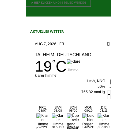
HIER KLICKEN UND MITGLIED WERDEN
AKTUELLES WETTER
AUG 7, 2026 - FR
TALHEIM, DEUTSCHLAND
19
C
°
klarer himmel
1 m/s, NNO
50%
765.82 mmHg
FRE
SAM
SON
MON
DIE
08/07
08/08
08/09
08/10
08/11
°
°
°
°
°
29/22
C
31/21
C
32/24
C
34/24
C
33/23
C