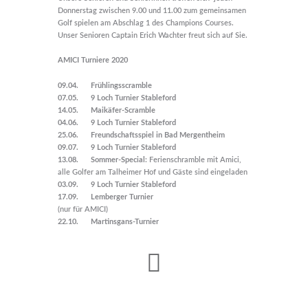
Donnerstag zwischen 9.00 und 11.00 zum gemeinsamen
Golf spielen am Abschlag 1 des Champions Courses.
Unser Senioren Captain Erich Wachter freut sich auf Sie.
AMICI Turniere 2020
09.04.
Frühlingsscramble
07.05.
9 Loch Turnier Stableford
14.05.
Maikäfer-Scramble
04.06.
9 Loch Turnier Stableford
25.06.
Freundschaftsspiel in Bad Mergentheim
09.07.
9 Loch Turnier Stableford
13.08.
Sommer-Special
: Ferienschramble mit Amici,
alle Golfer am Talheimer Hof und Gäste sind eingeladen
03.09.
9 Loch Turnier Stableford
17.09.
Lemberger Turnier
(nur für AMICI)
22.10.
Martinsgans-Turnier