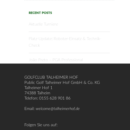
RECENT POSTS
Aktuelle Turniere
Platz-Update: Roboter-Einsatz & Technik-
Check
João Preto – PGA Professional
GOLFCLUB TALHEIMER HOF
Public Golf Talheimer Hof GmbH & Co. KG
Talheimer Hof 1
74388 Talheim
Telefon: 0155 628 901 86
Email:
welcome@talheimerhof.de
Folgen Sie uns auf: