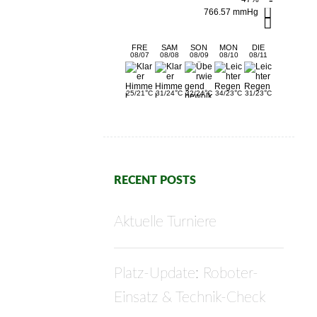
766.57 mmHg
FRE
SAM
SON
MON
DIE
08/07
08/08
08/09
08/10
08/11
°
°
°
°
°
25/21
C
31/24
C
32/24
C
34/23
C
31/23
C
RECENT POSTS
Aktuelle Turniere
Platz-Update: Roboter-
Einsatz & Technik-Check