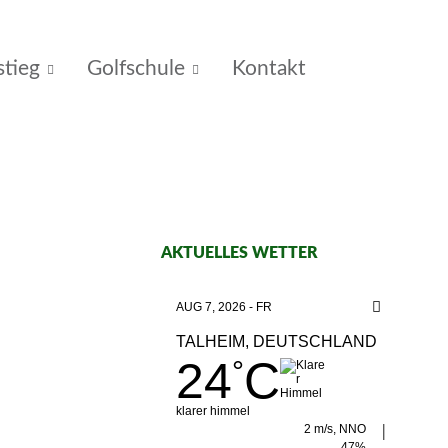
stieg
Golfschule
Kontakt
AKTUELLES WETTER
AUG 7, 2026 - FR
TALHEIM, DEUTSCHLAND
24
C
°
klarer himmel
2 m/s, NNO
47%