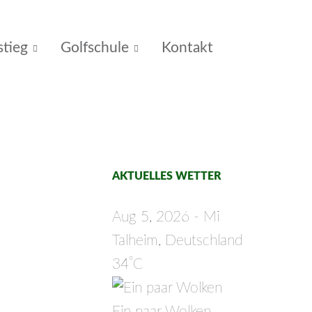
stieg
Golfschule
Kontakt
AKTUELLES WETTER
Aug 5, 2026 - Mi
Talheim, Deutschland
°
34
C
Ein paar Wolken