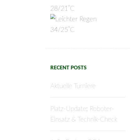
°
28/21
C
°
34/25
C
RECENT POSTS
Aktuelle Turniere
Platz-Update: Roboter-
Einsatz & Technik-Check