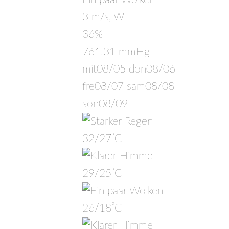
3 m/s, W
36%
761.31 mmHg
mit
08/05
don
08/06
fre
08/07
sam
08/08
son
08/09
°
32/27
C
°
29/25
C
°
26/18
C